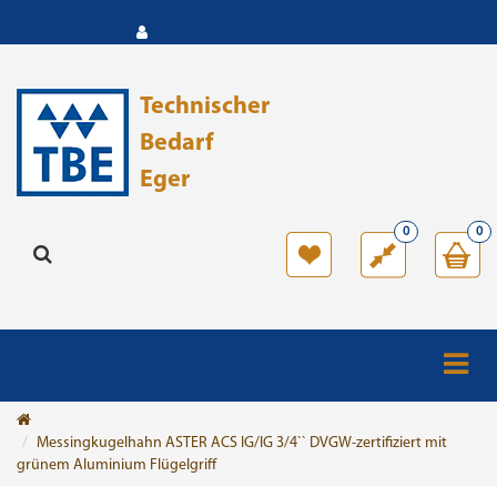
Technischer
Bedarf
Eger
0
0
Messingkugelhahn ASTER ACS IG/IG 3/4`` DVGW-zertifiziert mit
grünem Aluminium Flügelgriff