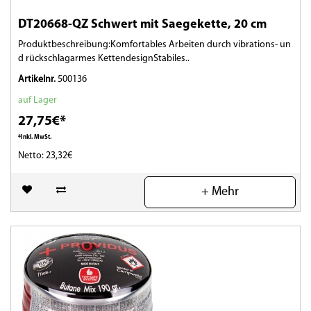
DT20668-QZ Schwert mit Saegekette, 20 cm
Produktbeschreibung:Komfortables Arbeiten durch vibrations- un
d rückschlagarmes KettendesignStabiles..
Artikelnr.
500136
auf Lager
27,75€*
*Inkl. MwSt.
Netto: 23,32€
(0)
+ Mehr