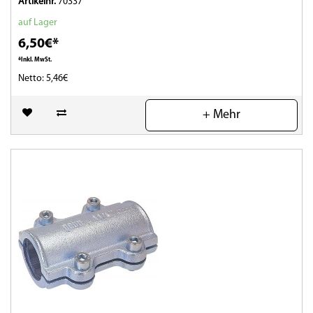
Artikelnr.
70337
auf Lager
6,50€*
*Inkl. MwSt.
Netto: 5,46€
(0)
+ Mehr