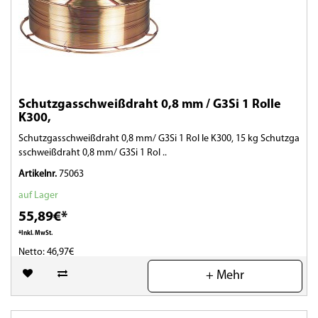
Schutzgasschweißdraht 0,8 mm / G3Si 1 Rolle
K300,
Schutzgasschweißdraht 0,8 mm/ G3Si 1 Rol le K300, 15 kg Schutzga
sschweißdraht 0,8 mm/ G3Si 1 Rol ..
Artikelnr.
75063
auf Lager
55,89€*
*Inkl. MwSt.
Netto: 46,97€
+ Mehr
(0)