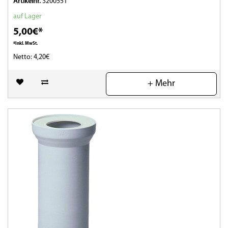
Artikelnr.
3200551
auf Lager
5,00€*
*Inkl. MwSt.
Netto: 4,20€
(0)
+ Mehr