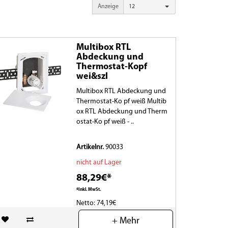
Anzeige
12
Multibox RTL
Abdeckung und
Thermostat-Kopf
wei&szl
Multibox RTL Abdeckung und
Thermostat-Ko pf weiß Multib
ox RTL Abdeckung und Therm
ostat-Ko pf weiß - ..
Artikelnr.
90033
nicht auf Lager
88,29€*
*Inkl. MwSt.
Netto: 74,19€
+ Mehr
(0)