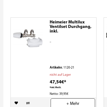
Heimeier Multilux
Ventilset Durchgang,
inkl.
..
Artikelnr.
1120-21
nicht auf Lager
47,54€*
*Inkl. MwSt.
Netto: 39,95€
(0)
+ Mehr