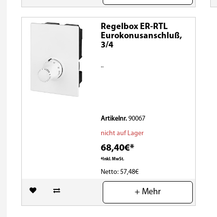
Regelbox ER-RTL
Eurokonusanschluß,
3/4
..
Artikelnr.
90067
nicht auf Lager
68,40€*
*Inkl. MwSt.
Netto: 57,48€
(0)
+ Mehr