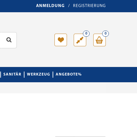
ANMELDUNG
/
REGISTRIERUNG
0
0
SANITÄR
WERKZEUG
ANGEBOTE%