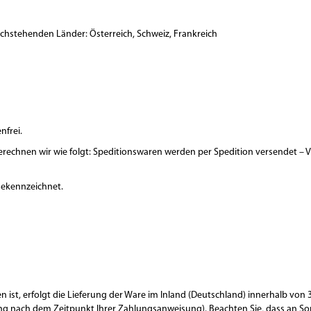
nachstehenden Länder: Österreich, Schweiz, Frankreich
nfrei.
berechnen wir wie folgt: Speditionswaren werden per Spedition versendet –
 gekennzeichnet.
ist, erfolgt die Lieferung der Ware im Inland (Deutschland) innerhalb von 3
ng nach dem Zeitpunkt Ihrer Zahlungsanweisung). Beachten Sie, dass an Son