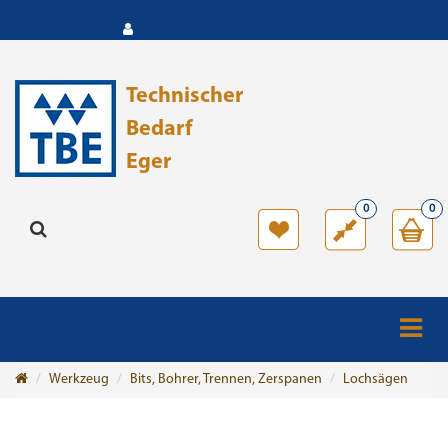
Technischer
Bedarf
Eger
0
0
Werkzeug
Bits, Bohrer, Trennen, Zerspanen
Lochsägen