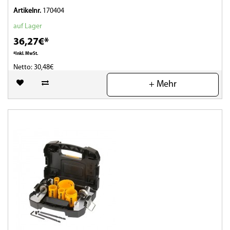
Artikelnr.
170404
auf Lager
36,27€*
*Inkl. MwSt.
Netto: 30,48€
+ Mehr
(0)