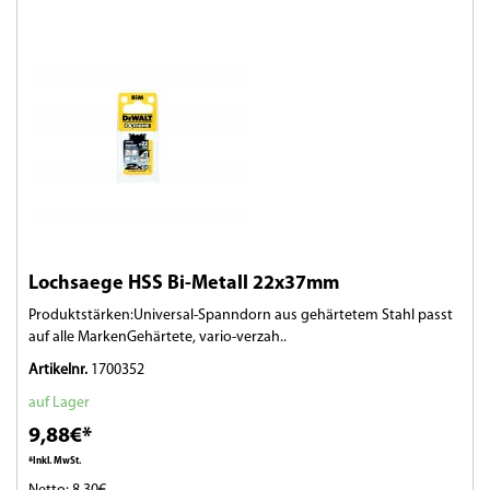
Lochsaege HSS Bi-Metall 22x37mm
Produktstärken:Universal-Spanndorn aus gehärtetem Stahl passt
auf alle MarkenGehärtete, vario-verzah..
Artikelnr.
1700352
auf Lager
9,88€*
*Inkl. MwSt.