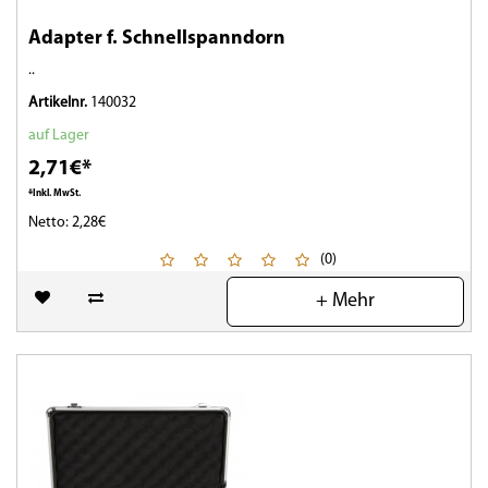
Adapter f. Schnellspanndorn
..
Artikelnr.
140032
auf Lager
2,71€*
*Inkl. MwSt.
Netto: 2,28€
(0)
+ Mehr