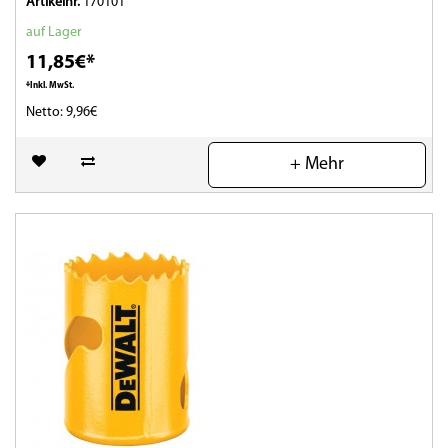
Artikelnr.
170101
auf Lager
11,85€*
*Inkl. MwSt.
Netto: 9,96€
(0)
+ Mehr