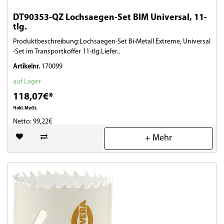
DT90353-QZ Lochsaegen-Set BIM Universal, 11-
tlg.
Produktbeschreibung:Lochsaegen-Set Bi-Metall Extreme, Universal
-Set im Transportkoffer 11-tlg.Liefer..
Artikelnr.
170099
auf Lager
118,07€*
*Inkl. MwSt.
Netto: 99,22€
+ Mehr
(0)