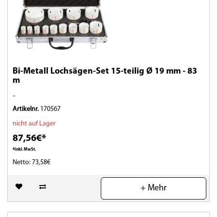
Bi-Metall Lochsägen-Set 15-teilig Ø 19 mm - 83
m
..
Artikelnr.
170567
nicht auf Lager
87,56€*
*Inkl. MwSt.
Netto: 73,58€
(0)
+ Mehr