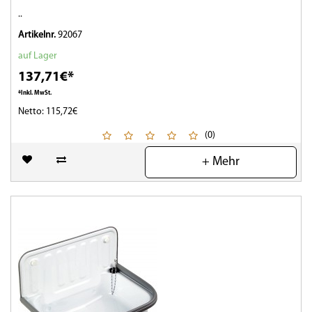
..
Artikelnr.
92067
auf Lager
137,71€*
*Inkl. MwSt.
Netto: 115,72€
(0)
+ Mehr