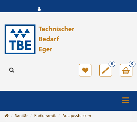
Technischer
Bedarf
Eger
0
0
Sanitär
Badkeramik
Ausgussbecken