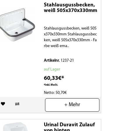
Stahlausgussbecken,
weiß 505x370x330mm
Stahlausgussbecken, weiß 505
x370x330mm Stahlausgussbec
ken, weiß 505x370x330mm - Fa
rbe weiß ema..
Artikelnr.
1237-21
auf Lager
60,33€*
*Inkl. MwSt.
Netto: 50,70€
(0)
+ Mehr
Urinal Duravit Zulauf
von hinten