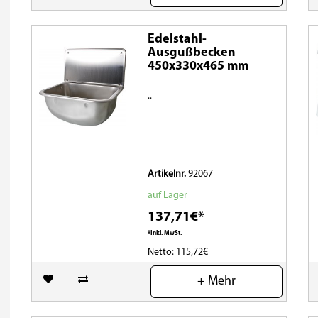
Edelstahl-
Ausgußbecken
450x330x465 mm
..
Artikelnr.
92067
auf Lager
137,71€*
*Inkl. MwSt.
Netto: 115,72€
(0)
+ Mehr