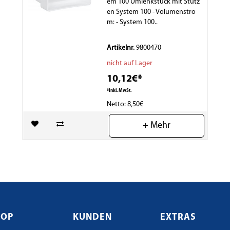
em 100 Umlenkstück mit Stutz
en System 100 - Volumenstro
m: - System 100..
Artikelnr.
9800470
nicht auf Lager
10,12€*
*Inkl. MwSt.
Netto: 8,50€
(0)
+ Mehr
HOP
KUNDEN
EXTRAS