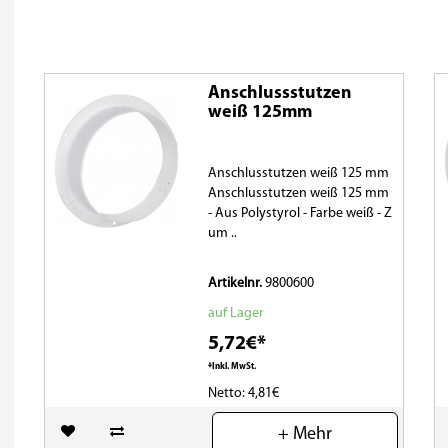
Anschlussstutzen
weiß 125mm
Anschlusstutzen weiß 125 mm
Anschlusstutzen weiß 125 mm
- Aus Polystyrol - Farbe weiß - Z
um ..
Artikelnr.
9800600
auf Lager
5,72€*
*Inkl. MwSt.
Netto: 4,81€
(0)
+ Mehr