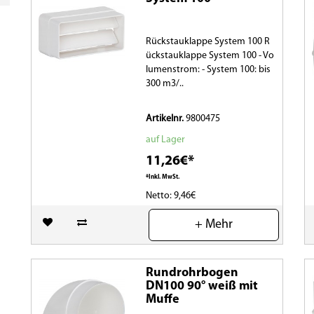
Rückstauklappe System 100 R
ückstauklappe System 100 - Vo
lumenstrom: - System 100: bis
300 m3/..
Artikelnr.
9800475
auf Lager
11,26€*
*Inkl. MwSt.
Netto: 9,46€
(0)
+ Mehr
Rundrohrbogen
DN100 90° weiß mit
Muffe