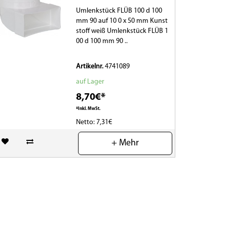
Umlenkstück FLÜB 100 d 100
mm 90 auf 10 0 x 50 mm Kunst
stoff weiß Umlenkstück FLÜB 1
00 d 100 mm 90 ..
Artikelnr.
4741089
auf Lager
8,70€*
*Inkl. MwSt.
Netto: 7,31€
(0)
+ Mehr