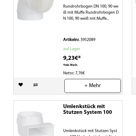
Rundrohrbogen DN 100, 90 we
iß mit Muffe Rundrohrbogen D
N 100, 90 weiß mit Muffe..
Artikelnr.
3952089
auf Lager
9,23€*
*Inkl. MwSt.
Netto: 7,76€
(0)
+ Mehr
Umlenkstück mit
Stutzen System 100
Umlenkstück mit Stutzen Syst