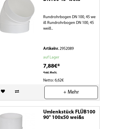
Rundrohrbogen DN 100, 45 we
iß Rundrohrbogen DN 100, 45
weiß..
Artikelnr.
2952089
auf Lager
7,88€*
*Inkl. MwSt.
Netto: 6,62€
(0)
+ Mehr
Umlenkstück FLÜB100
90° 100x50 wei&s