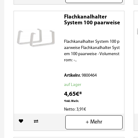
Flachkanalhalter
System 100 paarweise
Flachkanalhalter System 100 p
aarweise Flachkanalhalter Syst
em 100 paarweise - Volumenst
rom: -..
Artikelnr.
9800464
auf Lager
4,65€*
*Inkl. MwSt.
Netto: 3,91€
(0)
+ Mehr