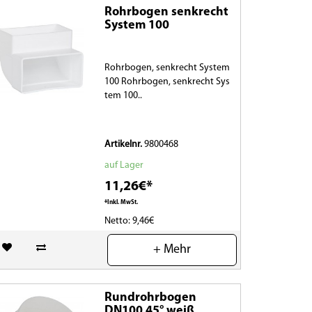
Rohrbogen senkrecht
System 100
Rohrbogen, senkrecht System
100 Rohrbogen, senkrecht Sys
tem 100..
Artikelnr.
9800468
auf Lager
11,26€*
*Inkl. MwSt.
Netto: 9,46€
(0)
+ Mehr
Rundrohrbogen
DN100 45° weiß