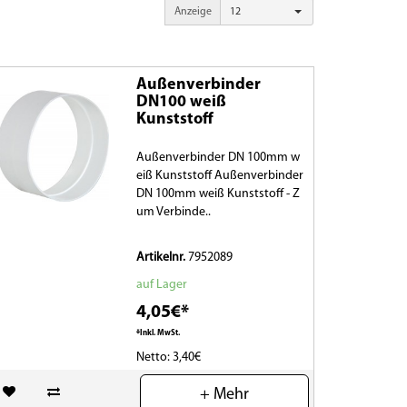
Anzeige
12
Außenverbinder
DN100 weiß
Kunststoff
Außenverbinder DN 100mm w
eiß Kunststoff Außenverbinder
DN 100mm weiß Kunststoff - Z
um Verbinde..
Artikelnr.
7952089
auf Lager
4,05€*
*Inkl. MwSt.
Netto: 3,40€
(0)
+ Mehr