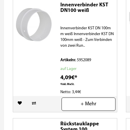
Innenverbinder KST
DN100 weiß
Innenverbinder KST DN 100m
m weiß Innenverbinder KST DN
100mm weiß - Zum Verbinden
von zwei Run..
Artikelnr.
5952089
auf Lager
4,09€*
*Inkl. MwSt.
Netto: 3,44€
(0)
+ Mehr
Rückstauklappe
System 100