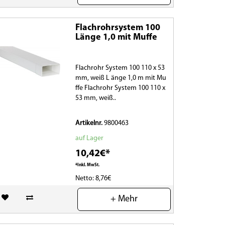
Flachrohrsystem 100
Länge 1,0 mit Muffe
Flachrohr System 100 110 x 53
mm, weiß L änge 1,0 m mit Mu
ffe Flachrohr System 100 110 x
53 mm, weiß..
Artikelnr.
9800463
auf Lager
10,42€*
*Inkl. MwSt.
Netto: 8,76€
(0)
+ Mehr