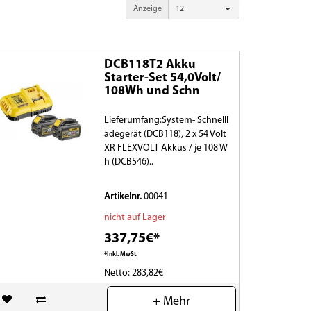
Anzeige
12
DCB118T2 Akku
Starter-Set 54,0Volt/
108Wh und Schn
Lieferumfang:System- Schnelll
adegerät (DCB118), 2 x 54 Volt
XR FLEXVOLT Akkus / je 108 W
h (DCB546)..
Artikelnr.
00041
nicht auf Lager
337,75€*
*Inkl. MwSt.
Netto: 283,82€
(0)
+ Mehr