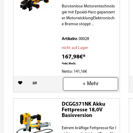
Bürstenlose Motorentechnolo
gie mit Epoxid-Harz gepanzert
er MotorwicklungElektronisch
e Bremse stoppt ..
Artikelnr.
00028
nicht auf Lager
167,98€*
*Inkl. MwSt.
Netto: 141,16€
(0)
+ Mehr
DCGG571NK Akku
Fettpresse 18,0V
Basisversion
Extrem kräftige Fettpresse für l