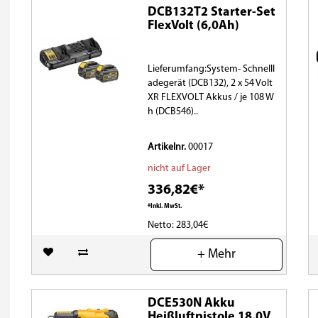
DCB132T2 Starter-Set
FlexVolt (6,0Ah)
Lieferumfang:System- Schnelll
adegerät (DCB132), 2 x 54 Volt
XR FLEXVOLT Akkus / je 108 W
h (DCB546)..
Artikelnr.
00017
nicht auf Lager
336,82€*
*Inkl. MwSt.
Netto: 283,04€
(0)
+ Mehr
DCE530N Akku
Heißluftpistole 18,0V