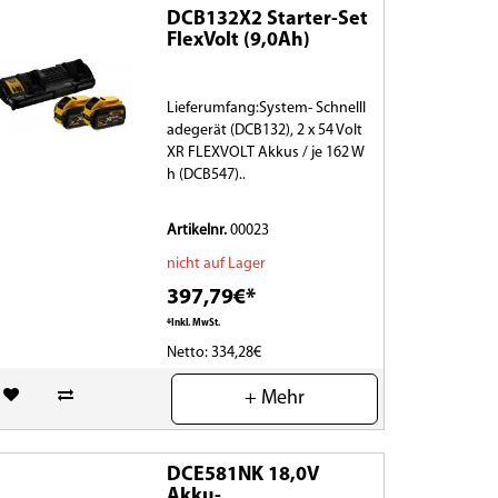
DCB132X2 Starter-Set
FlexVolt (9,0Ah)
Lieferumfang:System- Schnelll
adegerät (DCB132), 2 x 54 Volt
XR FLEXVOLT Akkus / je 162 W
h (DCB547)..
Artikelnr.
00023
nicht auf Lager
397,79€*
*Inkl. MwSt.
Netto: 334,28€
(0)
+ Mehr
DCE581NK 18,0V
Akku-