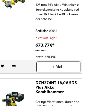
125 mm 54 V Akku-Winkelschle
iferelektronische Kupplung red
uziert Kickback bei BLockieren
der Scheibe..
Artikelnr.
00034
nicht auf Lager
673,77€*
*Inkl. MwSt.
Netto: 566,19€
(0)
+ Mehr
DCH274NT 18,0V SDS-
Plus Akku
Kombihammer
Geringe Vibrationen, durch spe