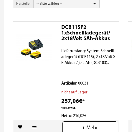
Hersteller
-- Bitte wählen --
DCB115P2
1xSchnellladegerät/
2x18Volt 5Ah-Akkus
Lieferumfang: System Schnelll
adegerät (DCB115), 2 x18 Volt X
R Akkus / je 2 Ah (DCB183)..
Artikelnr.
00031
nicht auf Lager
257,06€*
*Inkl. MwSt.
Netto: 216,02€
(0)
+ Mehr