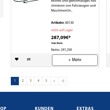
eichtes und gleichmäßiges Abs
chmieren von Fahrzeugen und
MaschinenUn..
Artikelnr.
00130
nicht auf Lager
287,09€*
*Inkl. MwSt.
Netto: 241,25€
(0)
+ Mehr
1
2
3
4
5
>
>|
HOP
KUNDEN
EXTRAS