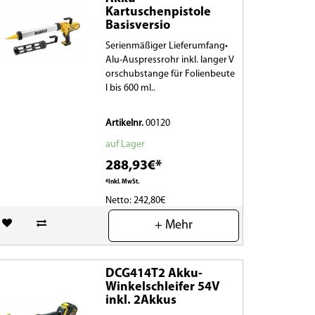
Kartuschenpistole
Basisversio
Serienmäßiger Lieferumfang•
Alu-Auspressrohr inkl. langer V
orschubstange für Folienbeute
l bis 600 ml..
Artikelnr.
00120
auf Lager
288,93€*
*Inkl. MwSt.
Netto: 242,80€
+ Mehr
(0)
DCG414T2 Akku-
Winkelschleifer 54V
inkl. 2Akkus