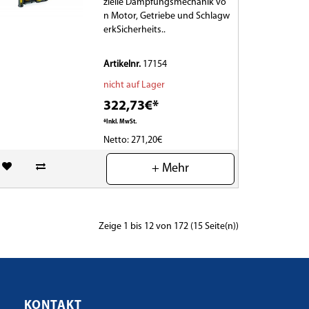
zielle Dämpfungsmechanik vo
n Motor, Getriebe und Schlagw
erkSicherheits..
Artikelnr.
17154
nicht auf Lager
322,73€*
*Inkl. MwSt.
Netto: 271,20€
(0)
+ Mehr
Zeige 1 bis 12 von 172 (15 Seite(n))
KONTAKT