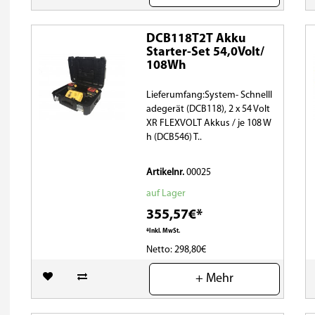
DCB118T2T Akku
Starter-Set 54,0Volt/
108Wh
Lieferumfang:System- Schnelll
adegerät (DCB118), 2 x 54 Volt
XR FLEXVOLT Akkus / je 108 W
h (DCB546) T..
Artikelnr.
00025
auf Lager
355,57€*
*Inkl. MwSt.
Netto: 298,80€
(0)
+ Mehr