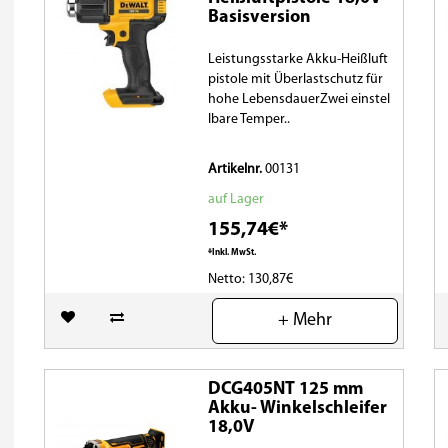
Basisversion
Leistungsstarke Akku-Heißluft
pistole mit Überlastschutz für
hohe LebensdauerZwei einstel
lbare Temper..
Artikelnr.
00131
auf Lager
155,74€*
*Inkl. MwSt.
Netto: 130,87€
(0)
+ Mehr
DCG405NT 125 mm
Akku- Winkelschleifer
18,0V