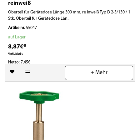
reinweiß
Oberteil für Gerätedose Länge 300 mm, re inweiß Typ D 2-3/130 / 1
Stk. Oberteil für Gerätedose Län..
Artikelnr.
55047
auf Lager
8,87€*
*Inkl. MwSt.
Netto: 7,45€
+ Mehr
(0)