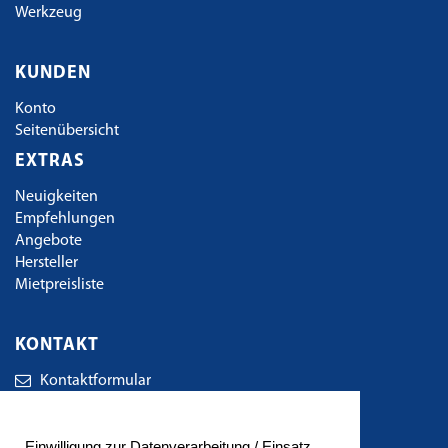
Werkzeug
KUNDEN
Konto
Seitenübersicht
EXTRAS
Neuigkeiten
Empfehlungen
Angebote
Hersteller
Mietpreisliste
KONTAKT
Kontaktformular
TBE Technischer Bedarf Eger GbR
Einwilligung zur Datenverarbeitung / Einsatz
Wirkerstrasse 38