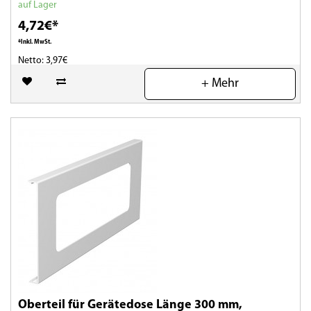
auf Lager
4,72€*
*Inkl. MwSt.
Netto: 3,97€
+ Mehr
(0)
Oberteil für Gerätedose Länge 300 mm,