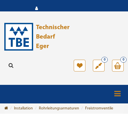
Technischer
Bedarf
Eger
0
0
Installation
Rohrleitungsarmaturen
Freistromventile