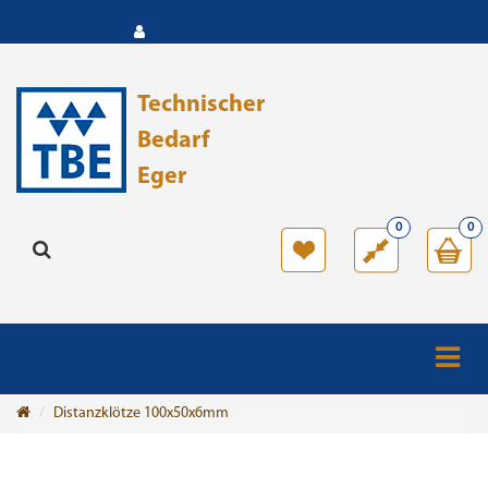
Technischer
Bedarf
Eger
0
0
Distanzklötze 100x50x6mm