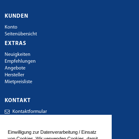
KUNDEN
Konto
Seitenübersicht
EXTRAS
Neuigkeiten
Empfehlungen
Angebote
Hersteller
Mietpreisliste
KONTAKT
Kontaktformular
TBE Technischer Bedarf Eger GbR
Einwilligung zur Datenverarbeitung / Einsatz
Wirkerstrasse 38
von Cookies. Wir verwenden Cookies, damit
72461 Albstadt