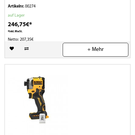
Artikelnr.
00274
auf Lager
246,75€*
*Inkl. MwSt.
Netto: 207,35€
+ Mehr
(0)