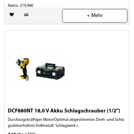
Netto: 219,96€
+ Mehr
(0)
DCF880NT 18,0 V Akku Schlagschrauber (1/2")
Durchzugskräftiger MotorOptimal abgestimmtes Dreh- und Schla
gzahlverhältnis Vollmetall- Schlagwerk i..