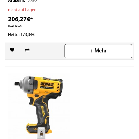
Artikelnr.
17780
nicht auf Lager
206,27€*
*Inkl. MwSt.
Netto: 173,34€
(0)
+ Mehr