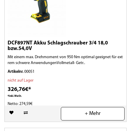
DCF897NT Akku Schlagschrauber 3/4 18,0
bzw.54,0V
Mit einem max. Drehmoment von 950 Nm optimal geeignet für ext
rem schwere AnwendungenVollmetall- Getr..
Artikelnr.
00051
nicht auf Lager
326,76€*
*Inkl. MwSt.
Netto: 274,59€
+ Mehr
(0)