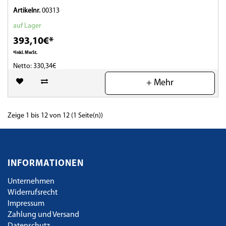
Artikelnr.
00313
auf Lager
393,10€*
*Inkl. MwSt.
Netto: 330,34€
+ Mehr
(0)
Zeige 1 bis 12 von 12 (1 Seite(n))
INFORMATIONEN
Unternehmen
Widerrufsrecht
Impressum
Zahlung und Versand