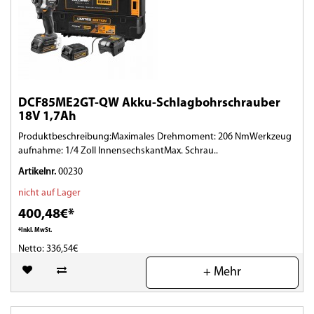
DCF85ME2GT-QW Akku-Schlagbohrschrauber
18V 1,7Ah
Produktbeschreibung:Maximales Drehmoment: 206 NmWerkzeug
aufnahme: 1/4 Zoll InnensechskantMax. Schrau..
Artikelnr.
00230
nicht auf Lager
400,48€*
*Inkl. MwSt.
Netto: 336,54€
+ Mehr
(0)