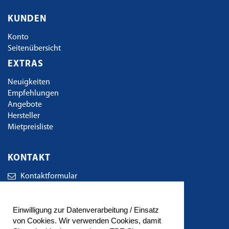
KUNDEN
Konto
Seitenübersicht
EXTRAS
Neuigkeiten
Empfehlungen
Angebote
Hersteller
Mietpreisliste
KONTAKT
Kontaktformular
TBE Technischer Bedarf Eger GbR
Einwilligung zur Datenverarbeitung / Einsatz
Wirkerstrasse 38
von Cookies. Wir verwenden Cookies, damit
72461 Albstadt