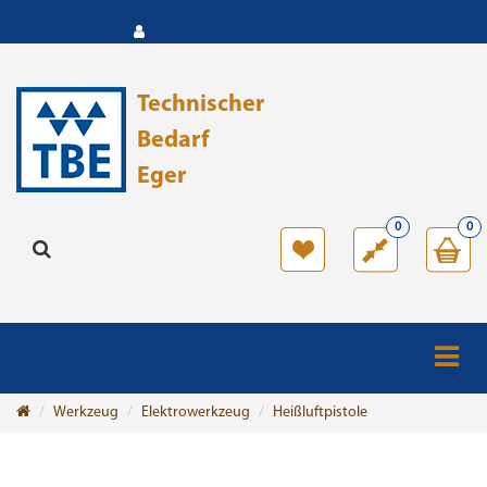
Technischer
Bedarf
Eger
0
0
Werkzeug
Elektrowerkzeug
Heißluftpistole