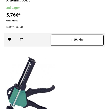
Artikelnr.
700473
auf Lager
5,76€*
*Inkl. MwSt.
Netto: 4,84€
(0)
+ Mehr