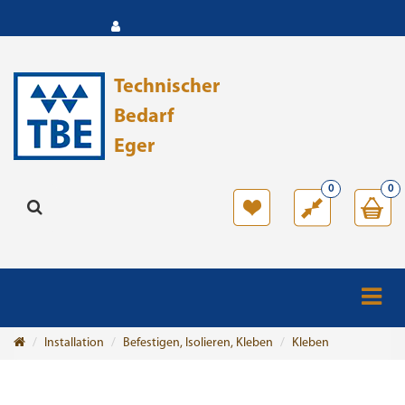
Technischer
Bedarf
Eger
0
0
Installation
Befestigen, Isolieren, Kleben
Kleben