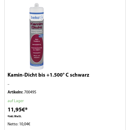
Kamin-Dicht bis +1.500° C schwarz
..
Artikelnr.
700495
auf Lager
11,95€*
*Inkl. MwSt.
Netto: 10,04€