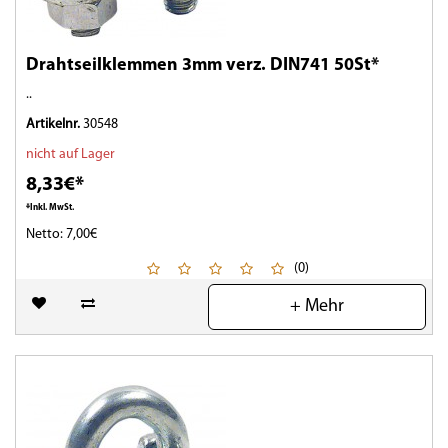
Drahtseilklemmen 3mm verz. DIN741 50St*
..
Artikelnr.
30548
nicht auf Lager
8,33€*
*Inkl. MwSt.
Netto: 7,00€
(0)
+ Mehr