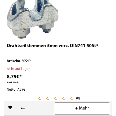
Drahtseilklemmen 5mm verz. DIN741 50St*
..
Artikelnr.
30549
nicht auf Lager
8,79€*
*Inkl. MwSt.
Netto: 7,39€
(0)
+ Mehr