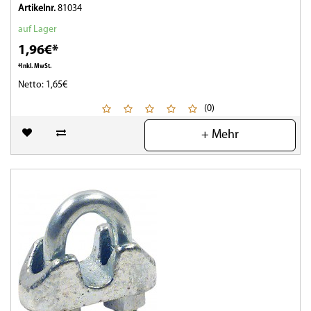
Artikelnr.
81034
auf Lager
1,96€*
*Inkl. MwSt.
Netto: 1,65€
(0)
+ Mehr