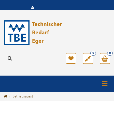
Technischer
Bedarf
Eger
0
0
Betriebsausst