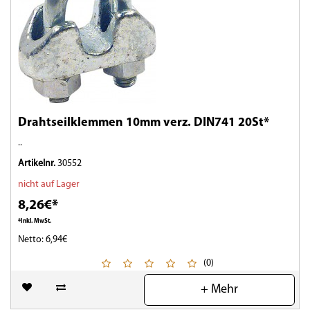
Drahtseilklemmen 10mm verz. DIN741 20St*
..
Artikelnr.
30552
nicht auf Lager
8,26€*
*Inkl. MwSt.
Netto: 6,94€
(0)
+ Mehr