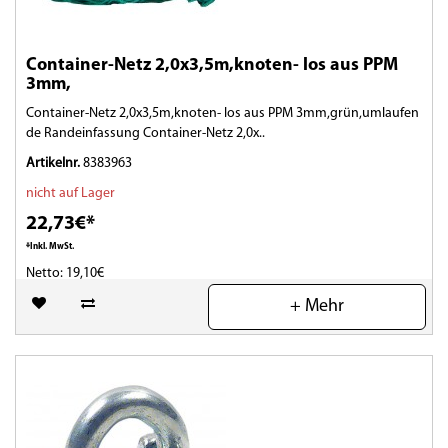
Container-Netz 2,0x3,5m,knoten- los aus PPM
3mm,
Container-Netz 2,0x3,5m,knoten- los aus PPM 3mm,grün,umlaufen
de Randeinfassung Container-Netz 2,0x..
Artikelnr.
8383963
nicht auf Lager
22,73€*
*Inkl. MwSt.
Netto: 19,10€
+ Mehr
(0)