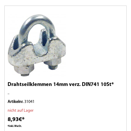
Drahtseilklemmen 14mm verz. DIN741 10St*
..
Artikelnr.
31041
nicht auf Lager
8,93€*
*Inkl. MwSt.