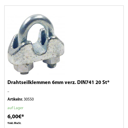
Drahtseilklemmen 6mm verz. DIN741 20 St*
..
Artikelnr.
30550
auf Lager
6,00€*
*Inkl. MwSt.