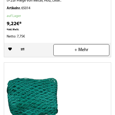
t!• Zur Pflege von Metall, Holz, Lede..
Artikelnr.
65014
auf Lager
9,22€*
*Inkl. MwSt.
Netto: 7,75€
(0)
+ Mehr