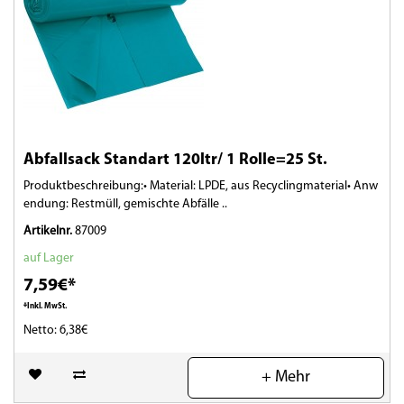
Abfallsack Standart 120ltr/ 1 Rolle=25 St.
Produktbeschreibung:• Material: LPDE, aus Recyclingmaterial• Anw
endung: Restmüll, gemischte Abfälle ..
Artikelnr.
87009
auf Lager
7,59€*
*Inkl. MwSt.
Netto: 6,38€
(0)
+ Mehr