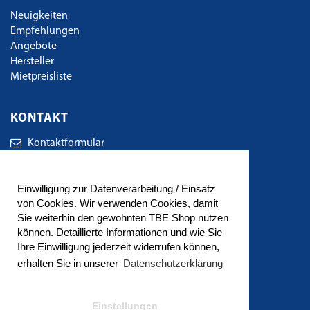
Neuigkeiten
Empfehlungen
Angebote
Hersteller
Mietpreisliste
KONTAKT
Kontaktformular
TBE Technischer Bedarf Eger GbR
Einwilligung zur Datenverarbeitung / Einsatz
Wirkerstrasse 38
von Cookies. Wir verwenden Cookies, damit
72461 Albstadt
Sie weiterhin den gewohnten TBE Shop nutzen
können. Detaillierte Informationen und wie Sie
Tel.: 07432/ 941 49 80
Ihre Einwilligung jederzeit widerrufen können,
Fax: 07432/ 941 49 81
erhalten Sie in unserer
Datenschutzerklärung
E-Mail:
info@tbe-albstadt.de
Einstellungen