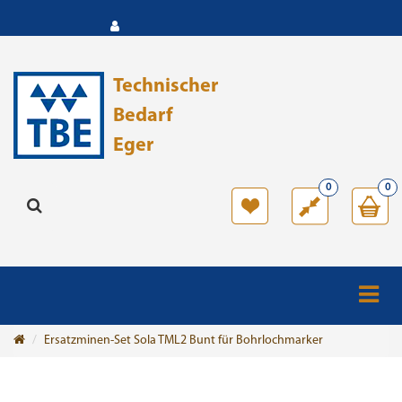
Technischer
Bedarf
Eger
0
0
Ersatzminen-Set Sola TML2 Bunt für Bohrlochmarker