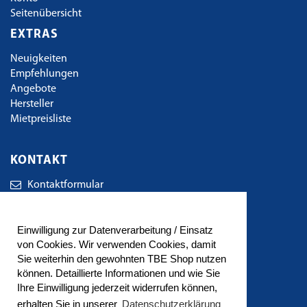
Seitenübersicht
EXTRAS
Neuigkeiten
Empfehlungen
Angebote
Hersteller
Mietpreisliste
KONTAKT
Kontaktformular
TBE Technischer Bedarf Eger GbR
Einwilligung zur Datenverarbeitung / Einsatz
Wirkerstrasse 38
von Cookies. Wir verwenden Cookies, damit
72461 Albstadt
Sie weiterhin den gewohnten TBE Shop nutzen
können. Detaillierte Informationen und wie Sie
Tel.: 07432/ 941 49 80
Ihre Einwilligung jederzeit widerrufen können,
Fax: 07432/ 941 49 81
erhalten Sie in unserer
Datenschutzerklärung