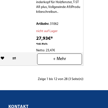
inderkopf für Holzfenster, T-ST
AR plus, Vollgewinde A9JProdu
ktbeschreibun..
Artikelnr.
31062
nicht auf Lager
27,93€*
*Inkl. MwSt.
Netto: 23,47€
+ Mehr
(0)
Zeige 1 bis 12 von 28 (3 Seite(n))
KONTAKT