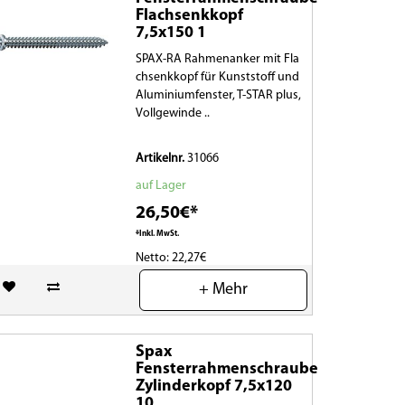
Flachsenkkopf
7,5x150 1
SPAX-RA Rahmenanker mit Fla
chsenkkopf für Kunststoff und
Aluminiumfenster, T-STAR plus,
Vollgewinde ..
Artikelnr.
31066
auf Lager
26,50€*
*Inkl. MwSt.
Netto: 22,27€
+ Mehr
(0)
Spax
Fensterrahmenschraube
Zylinderkopf 7,5x120
10