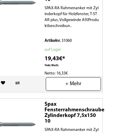
SPAX-RA Rahmenanker mit Zyl
inderkopf für Holzfenster, T-ST
AR plus, Vollgewinde A9JProdu
ktbeschreibun..
Artikelnr.
31060
auf Lager
19,43€*
*Inkl. MwSt.
Netto: 16,33€
+ Mehr
(0)
Spax
Fensterrahmenschraube
Zylinderkopf 7,5x150
10
SPAX-RA Rahmenanker mit Zyl