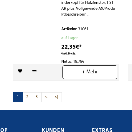
inderkopf für Holzfenster, T-ST
AR plus, Vollgewinde A9JProdu
ktbeschreibun..
Artikelnr.
31061
auf Lager
22,35€*
*Inkl. MwSt.
Netto: 18,78€
+ Mehr
(0)
1
2
3
>
>|
HOP
KUNDEN
EXTRAS