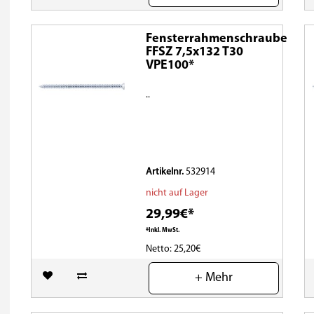
Fensterrahmenschraube
FFSZ 7,5x132 T30
VPE100*
..
Artikelnr.
532914
nicht auf Lager
29,99€*
*Inkl. MwSt.
Netto: 25,20€
(0)
+ Mehr