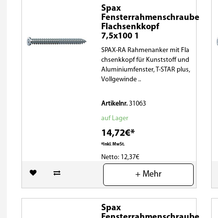
Spax
Fensterrahmenschraube
Flachsenkkopf
7,5x100 1
SPAX-RA Rahmenanker mit Fla
chsenkkopf für Kunststoff und
Aluminiumfenster, T-STAR plus,
Vollgewinde ..
Artikelnr.
31063
auf Lager
14,72€*
*Inkl. MwSt.
Netto: 12,37€
+ Mehr
(0)
Spax
Fensterrahmenschraube