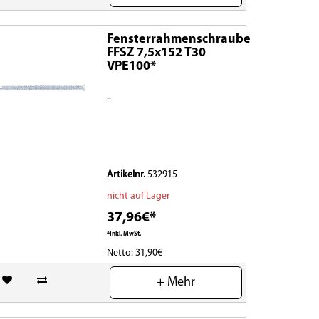
Fensterrahmenschraube
FFSZ 7,5x152 T30
VPE100*
..
Artikelnr.
532915
nicht auf Lager
37,96€*
*Inkl. MwSt.
Netto: 31,90€
(0)
+ Mehr