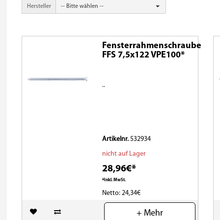
Hersteller
-- Bitte wählen --
Fensterrahmenschraube
FFS 7,5x122 VPE100*
..
Artikelnr.
532934
nicht auf Lager
28,96€*
*Inkl. MwSt.
Netto: 24,34€
(0)
+ Mehr