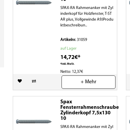
SPAX-RA Rahmenanker mit Zyl
inderkopf für Holzfenster, T-ST
AR plus, Vollgewinde A9JProdu
ktbeschreibun..
Artikelnr.
31059
auf Lager
14,72€*
*Inkl. MwSt.
Netto: 12,37€
+ Mehr
(0)
Spax
Fensterrahmenschraube
Zylinderkopf 7,5x130
10
SPAX-RA Rahmenanker mit Zyl