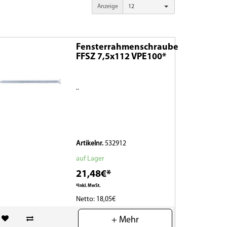
Anzeige
12
Fensterrahmenschraube
FFSZ 7,5x112 VPE100*
..
Artikelnr.
532912
auf Lager
21,48€*
*Inkl. MwSt.
Netto: 18,05€
(0)
+ Mehr