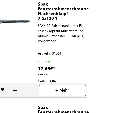
Spax
Fensterrahmenschraube
Flachsenkkopf
7,5x120 1
SPAX-RA Rahmenanker mit Fla
chsenkkopf für Kunststoff und
Aluminiumfenster, T-STAR plus,
Vollgewinde ..
Artikelnr.
31064
auf Lager
17,66€*
*Inkl. MwSt.
Netto: 14,84€
+ Mehr
(0)
Spax
Fensterrahmenschraube