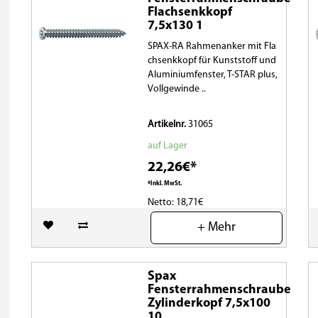
Flachsenkkopf
7,5x130 1
SPAX-RA Rahmenanker mit Fla
chsenkkopf für Kunststoff und
Aluminiumfenster, T-STAR plus,
Vollgewinde ..
Artikelnr.
31065
auf Lager
22,26€*
*Inkl. MwSt.
Netto: 18,71€
+ Mehr
(0)
Spax
Fensterrahmenschraube
Zylinderkopf 7,5x100
10